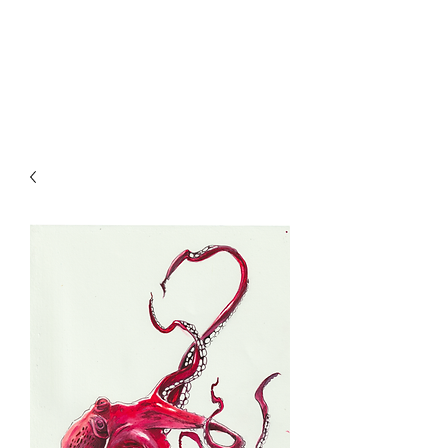
MARGHERITA GIUSTI
animator/director